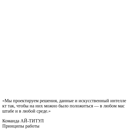
03
RAG-решения для поиска по внутренним
материалам
Системы поиска и ответов по корпоративным документам,
базам знаний, инструкциям и архивам.
04
ИИ-агенты под бизнес-задачи
Юридическая проверка, помощник с закупками и другие
прикладные сценарии для помощи сотрудникам, работе с
информацией и автоматизации типовых операций.
«Мы
проектируем
решения,
данные
и
искусственный
интелле
кт
так,
чтобы
на
них
можно
было
положиться
—
в
любом
мас
штабе
и
в
любой
среде.»
Команда АЙ‑ТИТУЛ
Принципы работы