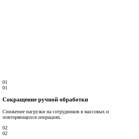
Подготовка структурированной информации для
специалистов и руководителей, ускорение доступа к данным
и сокращение времени на обработку входящего массива.
Что
получает
заказчик
01
01
Сокращение ручной обработки
Снижение нагрузки на сотрудников в массовых и
повторяющихся операциях.
02
02