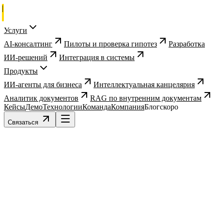
Услуги
AI-консалтинг
Пилоты и проверка гипотез
Разработка
ИИ-решений
Интеграция в системы
Продукты
ИИ-агенты для бизнеса
Интеллектуальная канцелярия
Аналитик документов
RAG по внутренним документам
Кейсы
Демо
Технологии
Команда
Компания
Блог
скоро
Связаться