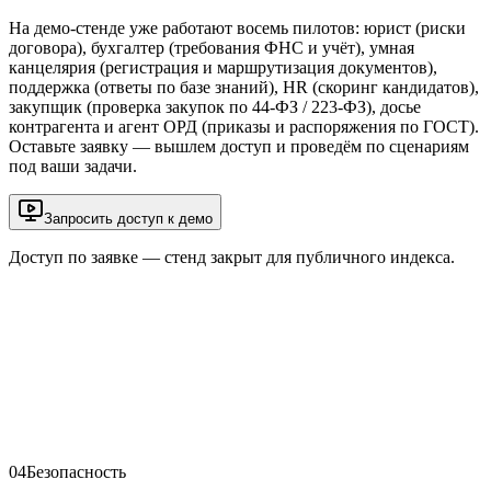
На демо-стенде уже работают восемь пилотов: юрист (риски
договора), бухгалтер (требования ФНС и учёт), умная
канцелярия (регистрация и маршрутизация документов),
поддержка (ответы по базе знаний), HR (скоринг кандидатов),
закупщик (проверка закупок по 44-ФЗ / 223-ФЗ), досье
контрагента и агент ОРД (приказы и распоряжения по ГОСТ).
Оставьте заявку — вышлем доступ и проведём по сценариям
под ваши задачи.
Запросить доступ к демо
Доступ по заявке — стенд закрыт для публичного индекса.
demo.itityl.ru
Юрист — риски договора
live
Бухгалтер — требования ФНС
live
Умная канцелярия — маршрутизация
live
Поддержка — ответы по базе
live
HR — скоринг кандидатов
live
Закупщик — проверка 44-ФЗ
live
Досье контрагента
live
Агент ОРД — приказы по ГОСТ
live
04
Безопасность