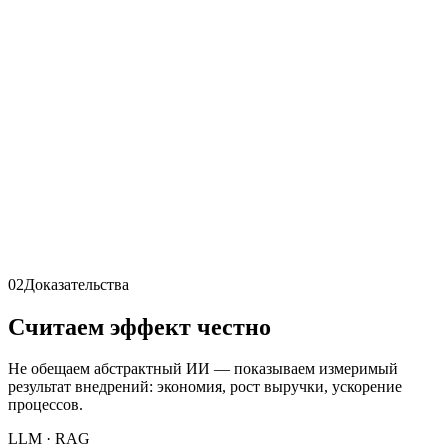
0
Крупных проектов
0
Заказчиков
0
Лет в ИИ
0
Экспертов
02
Доказательства
Считаем эффект честно
Не обещаем абстрактный ИИ — показываем измеримый
результат внедрений: экономия, рост выручки, ускорение
процессов.
LLM · RAG