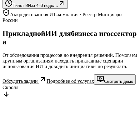
Пилот ИИ
за 4–8 недель
Аккредитованная ИТ-компания · Реестр Минцифры
России
Прикладной
ИИ
для
бизнеса
и
госсектор
а
От обследования процессов до внедрения решений. Помогаем
крупным организациям находить прикладные сценарии
использования ИИ и доводить инициативы до результата.
Обсудить задачи
Подробнее об услугах
Смотреть демо
Скролл
АЙ-
ТИТУЛ
—
ваш
партнер
по
внедрению
искусственного
интеллекта